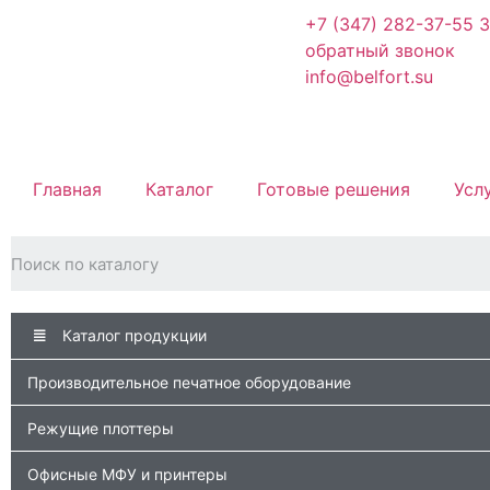
+7 (347) 282-37-55
З
обратный звонок
info@belfort.su
Главная
Каталог
Готовые решения
Усл
Каталог продукции
Производительное печатное оборудование
Режущие плоттеры
Офисные МФУ и принтеры