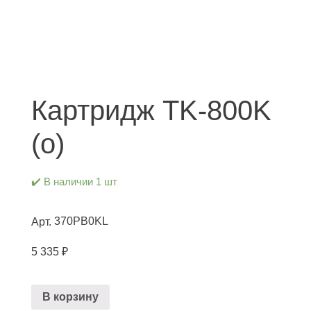
Картридж TK-800K
(о)
✔️ В наличии 1 шт
370PB0KL
Арт.
5 335
₽
В корзину