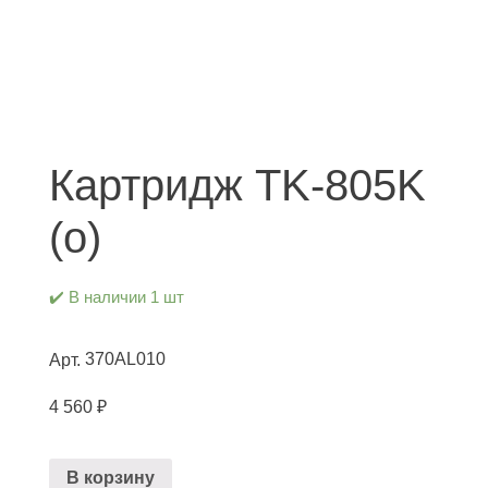
Картридж TK-805K
(о)
✔️ В наличии 1 шт
370AL010
Арт.
4 560
₽
В корзину