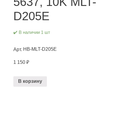
5637, 10K MLT-
D205E
✔️ В наличии 1 шт
HB-MLT-D205E
Арт.
1 150
₽
В корзину