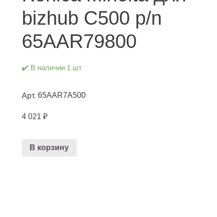
bizhub C500 p/n
65AAR79800
✔️ В наличии 1 шт
65AAR7A500
Арт.
4 021
₽
В корзину