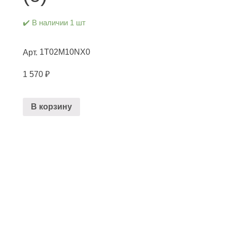
✔️ В наличии 1 шт
1T02M10NX0
Арт.
1 570
₽
В корзину