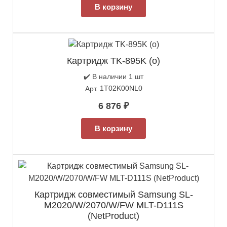
В корзину
Картридж TK-895K (о)
✔️ В наличии 1 шт
1T02K00NL0
Арт.
6 876
₽
В корзину
Картридж совместимый Samsung SL-
M2020/W/2070/W/FW MLT-D111S
(NetProduct)