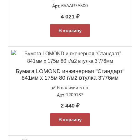
65AAR7A500
Арт.
4 021
₽
В корзину
Бумага LOMOND инженерная "Стандарт"
841мм х 175м 80 г/м2 втулка 3"/76мм
✔️ В наличии 5 шт
1209137
Арт.
2 440
₽
В корзину